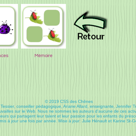
nces
Mémoire
© 2019 CSS des Chênes
Tessier, conseiller pédagogique, Ariane Allard, enseignante, Jennifer Tr
rouvailles sur le Web. Nous ne sommes les auteurs d'aucune de ces act
eurs qui partagent leur talent et leur passion pour les enfants du présco
 mis à jour une fois par année. Mise à jour: Julie Hénault et Karine St