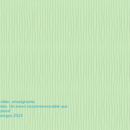
ottier, enseignante.
ivités. Un merci incommensurable aux
laire!
-Georges 2024