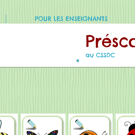
POUR LES ENSEIGNANTS
Présc
au CSSDC