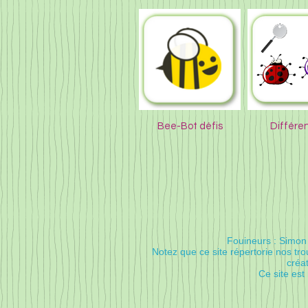
Bee-Bot défis
Différe
Fouineurs : Simon 
Notez que ce site répertorie nos t
créat
Ce site est