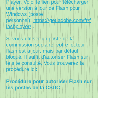
Player. Voici le lien pour télécharger
une version à jour de Flash pour
Windows (poste
personnel):
https://get.adobe.com/fr/f
lashplayer/
.
Si vous utiliser un poste de la
commission scolaire, votre lecteur
flash est à jour, mais par défaut
bloqué. Il suffit d'autoriser Flash sur
le site consulté. Vous trouverez la
procédure ici:
Procédure pour autoriser Flash sur
les postes de la CSDC
© 2019 CSS des Chênes
Fouineurs : Simon Tessier, conseiller
pédagogique, Ariane Allard,
enseignante, Jennifer Trottier,
enseignante.
Notez que ce site répertorie nos
trouvailles sur le Web. Nous ne