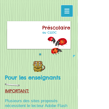
Préscolaire
au CSSDC
Pour les enseignants
IMPORTANT:
Plusieurs des sites proposés
nécessitent le lecteur Adobe Flash