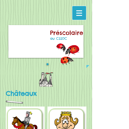
Préscolaire
au CSSDC
Châteaux