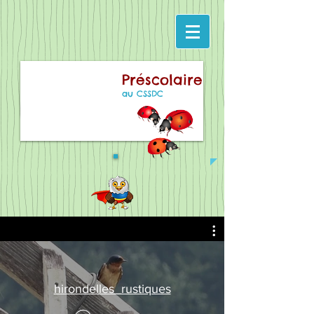
Préscolaire
au CSSDC
hirondelles_rustiques