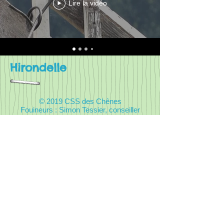
Lire la vidéo
Hirondelle
© 2019 CSS des Chênes
Fouineurs : Simon Tessier, conseiller
pédagogique, Ariane Allard,
enseignante, Jennifer Trottier,
enseignante.
Notez que ce site répertorie nos
trouvailles sur le Web. Nous ne
sommes les auteurs d'aucune de ces
activités. Un merci incommensurable
aux créateurs qui partagent leur talent
et leur passion pour les enfants du
préscolaire!
Ce site est mis à jour une fois par
année. Mise à jour: Julie Hénault et
Karine St-Georges 2024